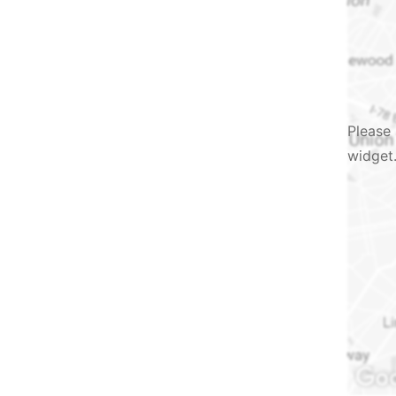
Please 
widget