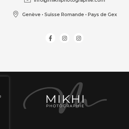
info@mikhiphotographie.com
Genève
•
Suisse Romande • Pays de Gex
e