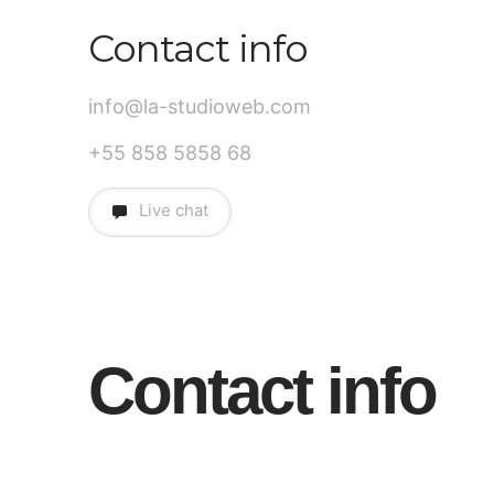
Contact info
info@la-studioweb.com
+55 858 5858 68
Live chat
Contact info