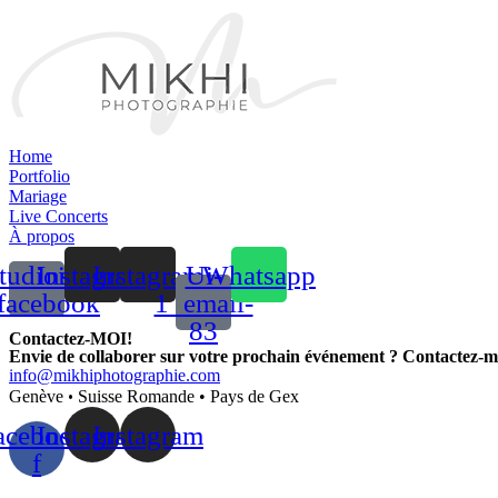
Home
Portfolio
Mariage
Live Concerts
À propos
tudioicon-
Instagram
Instagram
Ui-
Whatsapp
facebook
1_email-
83
Contactez-MOI!
Envie de collaborer sur votre prochain événement ? Contactez-m
info@mikhiphotographie.com
•
Genève
Suisse Romande • Pays de Gex
acebook-
Instagram
Instagram
f